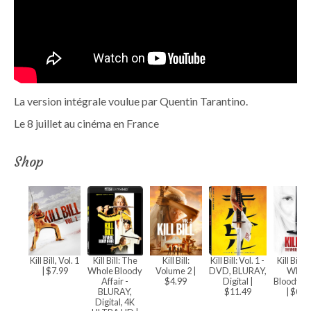
La version intégrale voulue par Quentin Tarantino.
Le 8 juillet au cinéma en France
Shop
Kill Bill, Vol. 1
Kill Bill: The
Kill Bill:
Kill Bill: Vol. 1 -
Kill Bill:
| $7.99
Whole Bloody
Volume 2
|
DVD, BLURAY,
Whol
Affair -
$4.99
Digital
|
Bloody Af
BLURAY,
$11.49
| $0.0
Digital, 4K